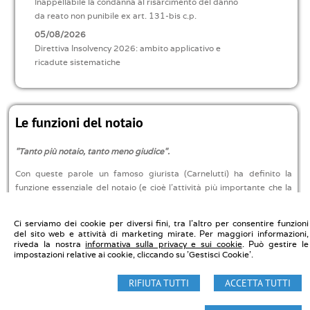
Inappellabile la condanna al risarcimento del danno
da reato non punibile ex art. 131-bis c.p.
05/08/2026
Direttiva Insolvency 2026: ambito applicativo e
ricadute sistematiche
Le funzioni del notaio
"Tanto più notaio, tanto meno giudice".
Con queste parole un famoso giurista (Carnelutti) ha definito la
funzione essenziale del notaio (e cioè l’attività più importante che la
legge affida al notaio).
» Leggi tutto
Ci serviamo dei cookie per diversi fini, tra l'altro per consentire funzioni
del sito web e attività di marketing mirate. Per maggiori informazioni,
riveda la nostra
informativa sulla privacy e sui cookie
. Può gestire le
impostazioni relative ai cookie, cliccando su 'Gestisci Cookie'.
Notaio Carmelo Di Marco - Studio Notarile Di Marco
Via Washington, 88 20146 Milano - Tel. 0283623030
RIFIUTA TUTTI
ACCETTA TUTTI