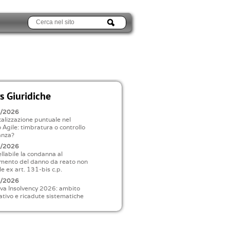
 Giuridiche
8/2026
alizzazione puntuale nel
 Agile: timbratura o controllo
anza?
8/2026
llabile la condanna al
imento del danno da reato non
le ex art. 131-bis c.p.
8/2026
iva Insolvency 2026: ambito
ativo e ricadute sistematiche