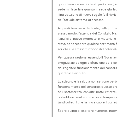
quotidiana - sono ricche di particolari) 
sede ministeriale quanto in sede giuris
l'introduzione di nuove regole (e il ripri
dell'attuale sistema di accesso.
A questi temi sarà dedicato, nella prim
stesso modo, l'agenda del Consiglio Naz
l'analisi di nuove proposte in materia: è 
stava per accadere qualche settimana fa) 
serietà è la stessa funzione del notari
Per questa ragione, essendo il Notariato
pregiudizio da ogni disfunzione del sist
dal regolare funzionamento del concorso
quanto è avvenuto.
Lo sdegno e la rabbia non servono però 
funzionamento del concorso: questo bre
se il sottoscritto, con altri notai, riflet
potrebbero realizzare in poco tempo e co
tanti colleghi che hanno a cuore il corr
Spero quindi di ospitare numerosi inter