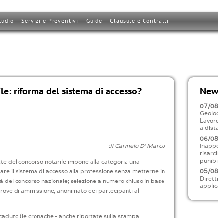
tudio
Servizi e Preventivi
Guide
Clausule e Contratti
ile: riforma del sistema di accesso?
News
07/0
Geoloc
Lavoro
a dist
06/0
—
di Carmelo Di Marco
Inappe
risarc
punibi
tte del concorso notarile impone alla categoria una
are il sistema di accesso alla professione senza metterne in
05/0
Dirett
ità del concorso nazionale; selezione a numero chiuso in base
applic
e prove di ammissione; anonimato dei partecipanti al
caduto (le cronache - anche riportate sulla stampa